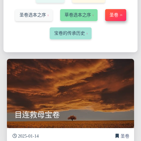
圣卷选本之序
草卷选本之序
圣卷
26
1
1
宝卷的传承历史
1
目连救母宝卷
2025-01-14
圣卷