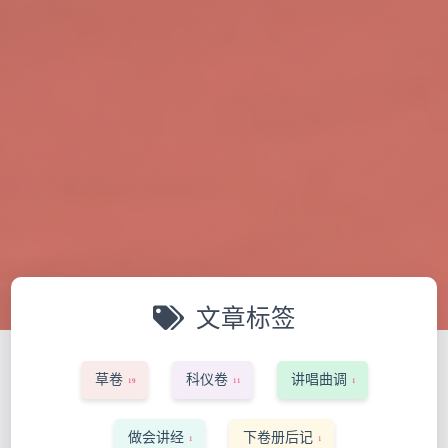
文章标签
草卷
科仪卷
讲唱曲调
19
11
1
做会讲经
下卷册后记
1
1